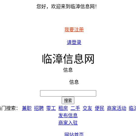
您好，欢迎来到临漳信息网！
我要注册
请登录
临漳信息网
信息
信息
热门搜索：
兼职
招聘
零工
租房
二手
交友
便民
商家活动
临
发布信息
商家入驻
网站首页