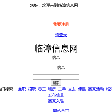
您好，欢迎来到临漳信息网！
我要注册
请登录
临漳信息网
信息
信息
热门搜索：
兼职
招聘
零工
租房
二手
交友
便民
商家活动
临
发布信息
商家入驻
网站首页