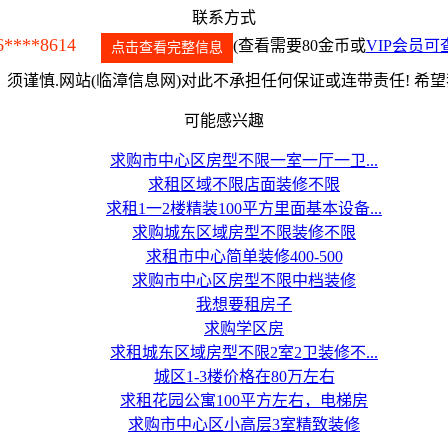
联系方式
6****8614
(查看需要80金币或
VIP会员可
点击查看完整信息
须谨慎.网站(临漳信息网)对此不承担任何保证或连带责任! 希
可能感兴趣
求购市中心区房型不限一室一厅一卫...
求租区域不限店面装修不限
求租1一2楼精装100平方里面基本设备...
求购城东区域房型不限装修不限
求租市中心简单装修400-500
求购市中心区房型不限中档装修
我想要租房子
求购学区房
求租城东区域房型不限2室2卫装修不...
城区1-3楼价格在80万左右
求租花园公寓100平方左右，电梯房
求购市中心区小高层3室精致装修