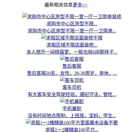
最新相关信息
更多>>
求购市中心区房型不限...
求购市中心区房型不限一室一厅一卫简单...
求租区域不限店面装修...
本人想开一间棋盘室，一般也就6间那样子...
售后客服
售后客服20名，女性，20-30周岁，单休，...
客车司机
有大客车安全驾驶经验，遵纪守法，管吃...
手机兼职
没有时间地点限制，上班族，宝妈，学生...
求租1一2楼精装100平方...