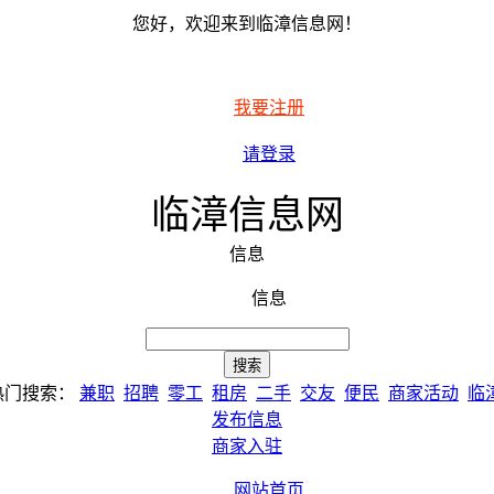
您好，欢迎来到临漳信息网！
我要注册
请登录
临漳信息网
信息
信息
热门搜索：
兼职
招聘
零工
租房
二手
交友
便民
商家活动
临
发布信息
商家入驻
网站首页