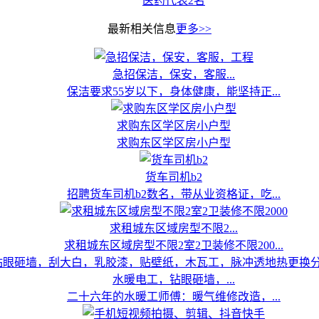
医药代表2名
最新相关信息
更多>>
急招保洁，保安，客服...
保洁要求55岁以下，身体健康，能坚持正...
求购东区学区房小户型
求购东区学区房小户型
货车司机b2
招聘货车司机b2数名，带从业资格证，吃...
求租城东区域房型不限2...
求租城东区域房型不限2室2卫装修不限200...
水暖电工，钻眼砸墙，...
二十六年的水暖工师傅：暖气维修改造，...