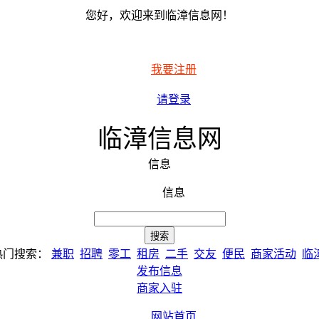
您好，欢迎来到临漳信息网！
我要注册
请登录
临漳信息网
信息
信息
热门搜索：
兼职
招聘
零工
租房
二手
交友
便民
商家活动
临
发布信息
商家入驻
网站首页