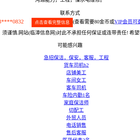
联系方式
3****0832
(查看需要80金币或
VIP会员可
点击查看完整信息
须谨慎.网站(临漳信息网)对此不承担任何保证或连带责任! 希
可能感兴趣
急招保洁，保安，客服，工程
货车司机b2
店铺美工
车间女工
客车司机
车险内勤1名
家庭保洁师
切配工
外贸人员
电话销售
售后客服